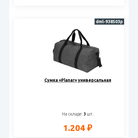
dml-938503p
Cумка «Planar» универсальная
На складе:
3
шт.
1.204 ₽