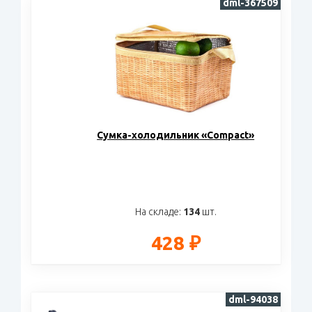
dml-367509
Cумка-холодильник «Сompact»
На складе:
134
шт.
428 ₽
dml-94038