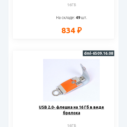
16ГБ
На складе:
49
шт.
834 ₽
dml-6509.16.08
USB 2.0- флешка на 16 Гб в виде
брелока
16ГБ