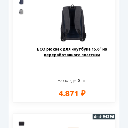
ECO рюкзак для ноутбука 15.6" из
переработанного пластика
На складе:
0
шт.
4.871 ₽
dml-94396