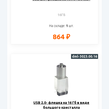
16ГБ
На складе:
1
шт.
864 ₽
dml-3023.00.16
USB 2.0- флешка на 16 Гб в виде
большого кристалла