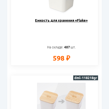
Eмкость для хранения «Flake»
На складе:
487
шт.
598 ₽
dml-118218gr