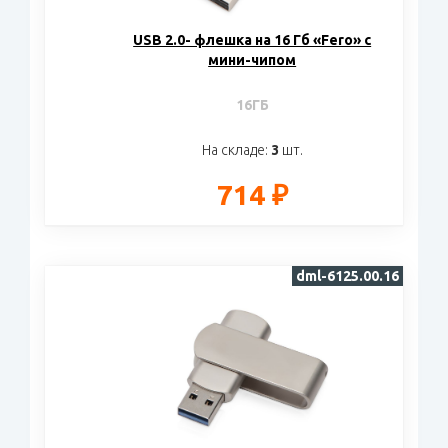
USB 2.0- флешка на 16 Гб «Fero» с
мини-чипом
16ГБ
На складе:
3
шт.
714 ₽
dml-6125.00.16