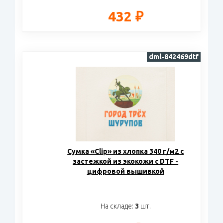
432 ₽
dml-842469dtf
Cумка «Clip» из хлопка 340 г/м2 с
застежкой из экокожи с DTF -
цифровой вышивкой
На складе:
3
шт.