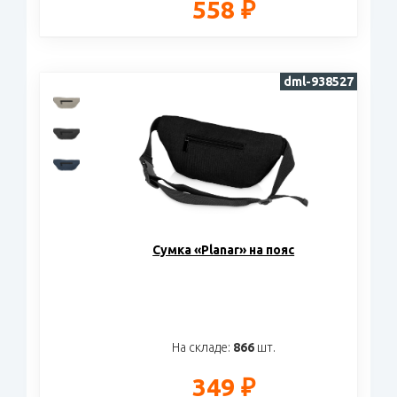
558 ₽
dml-938527
Cумка «Planar» на пояс
На складе:
866
шт.
349 ₽