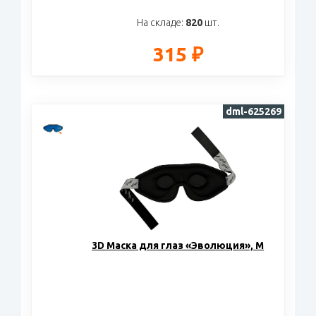
На складе:
820
шт.
315 ₽
dml-625269
3D Маска для глаз «Эволюция», M