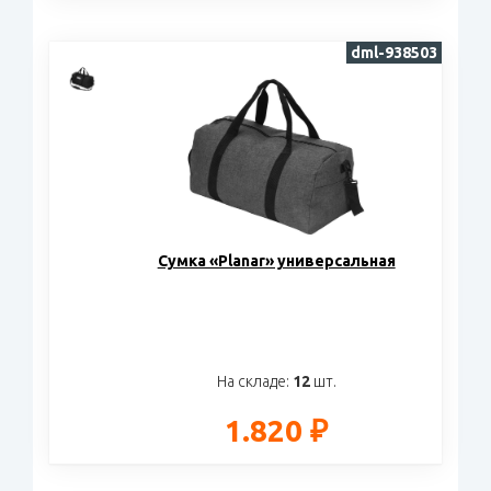
dml-938503
Cумка «Planar» универсальная
На складе:
12
шт.
1.820 ₽