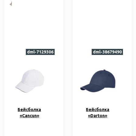
dml-7129306
dml-38679490
Бейсболка
Бейсболка
«Cancun»
«Darton»