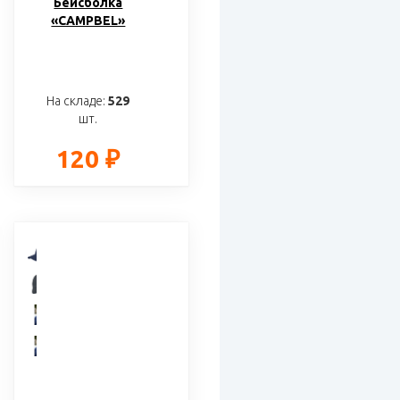
Бейсболка
«CAMPBEL»
На складе:
529
шт.
120 ₽