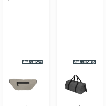
dml-938529
dml-938503p