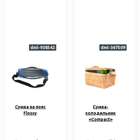
dml-938542
dml-367509
Cумка на пояс
Cумка-
Flossy
холодильник
«Сompact»