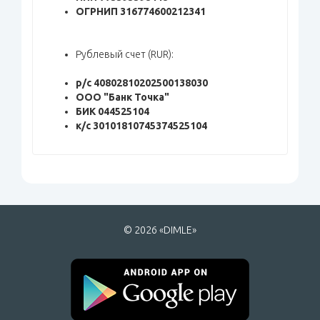
ОГРНИП 316774600212341
Рублевый счет (RUR):
р/c 40802810202500138030
ООО "Банк Точка"
БИК 044525104
к/с 30101810745374525104
© 2026 «DIMLE»