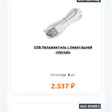
USB Увлажнитель с левитацией
«Vernal»
На складе:
6
шт.
2.537 ₽
dml-836653