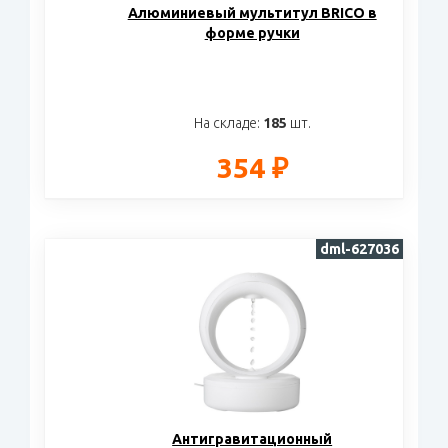
Алюминиевый мультитул BRICO в
форме ручки
На складе:
185
шт.
354 ₽
dml-627036
Антигравитационный