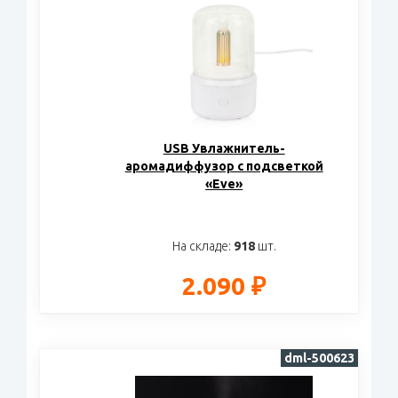
USB Увлажнитель-
аромадиффузор с подсветкой
«Eve»
На складе:
918
шт.
2.090 ₽
dml-500623