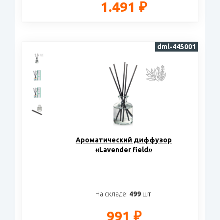
1.491 ₽
dml-445001
Ароматический диффузор
«Lavender field»
На складе:
499
шт.
991 ₽