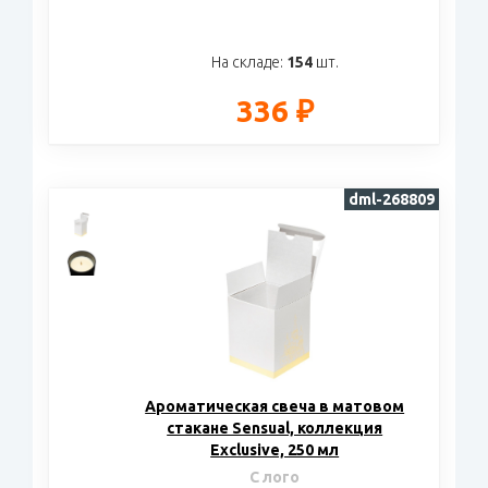
На складе:
154
шт.
336 ₽
dml-268809
Ароматическая свеча в матовом
стакане Sensual, коллекция
Exclusive, 250 мл
С лого