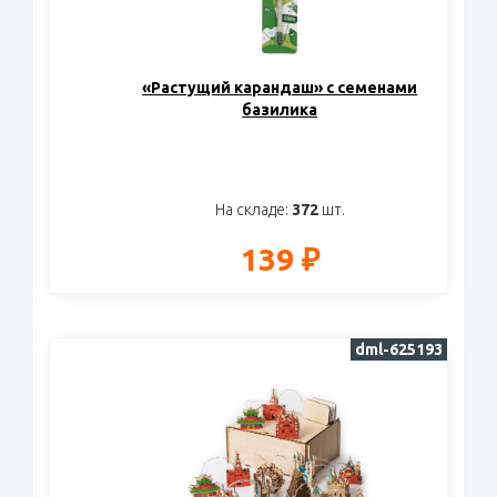
«Растущий карандаш» с семенами
базилика
На складе:
372
шт.
139 ₽
dml-625193