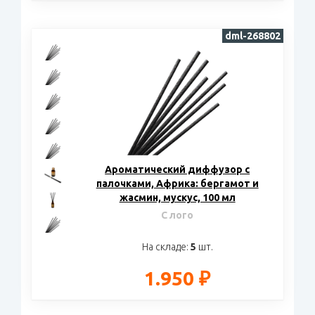
dml-268802
Ароматический диффузор с
палочками, Африка: бергамот и
жасмин, мускус, 100 мл
С лого
На складе:
5
шт.
1.950 ₽