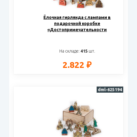
Ёлочная гирлянда с лампами в
подарочной коробке
«Достопримечательности
России»
На складе:
415
шт.
2.822 ₽
dml-625194