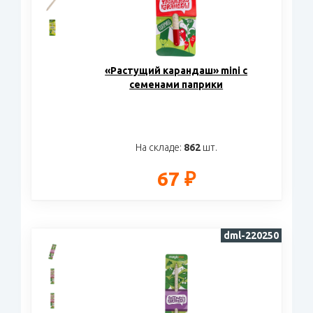
«Растущий карандаш» mini с
семенами паприки
На складе:
862
шт.
67 ₽
dml-220250