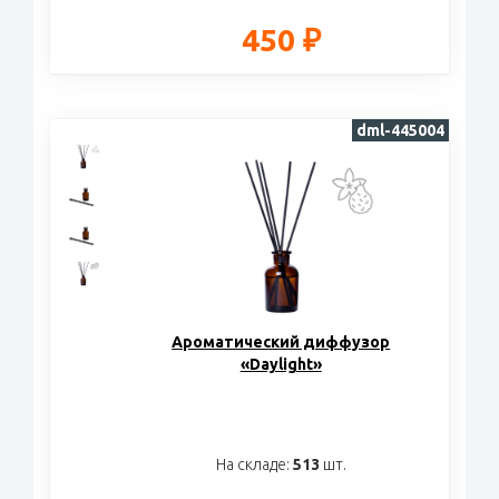
450 ₽
dml-445004
Ароматический диффузор
«Daylight»
На складе:
513
шт.