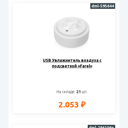
dml-595644
USB Увлажнитель воздуха с
подсветкой «Farel»
На складе:
21
шт.
2.053 ₽
dml-286106p