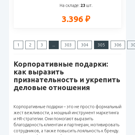
На складе:
23
шт.
3.396 ₽
1
2
3
...
303
304
305
306
3
Корпоративные подарки:
как выразить
признательность и укрепить
деловые отношения
Корпоративные подарки – это не просто формальный
жест вежливости, а мощный инструмент маркетинга
и HR-стратегии. Они помогают выразить
благодарность клиентам и партнерам, мотивировать
сотрудников, а также повысить лояльность к бренду.