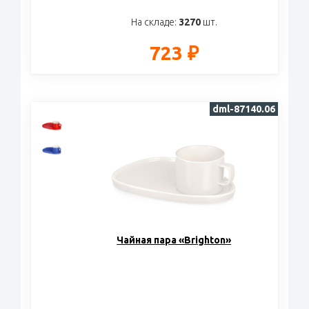
На складе:
3270
шт.
723 ₽
dml-87140.06
Чайная пара «Brighton»