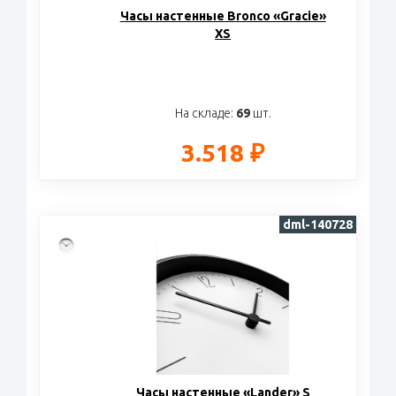
Часы настенные Bronco «Gracie»
XS
На складе:
69
шт.
3.518 ₽
dml-140728
Часы настенные «Lander» S