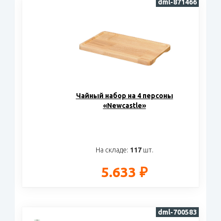
dml-871466
Чайный набор на 4 персоны
«Newcastle»
На складе:
117
шт.
5.633 ₽
dml-700583