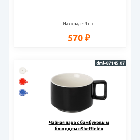
На складе:
1
шт.
570 ₽
dml-87145.07
Чайная пара с бамбуковым
блюдцем «Sheffield»