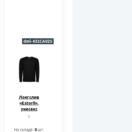
dml-432CA02S
Лонгслив
«Estoril»,
унисекс
S
На складе:
8
шт.