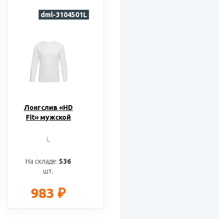
dml-3104501L
Лонгслив «HD
Fit» мужской
L
На складе:
536
шт.
983 ₽