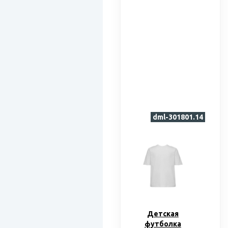
dml-301801.14
Детская
футболка