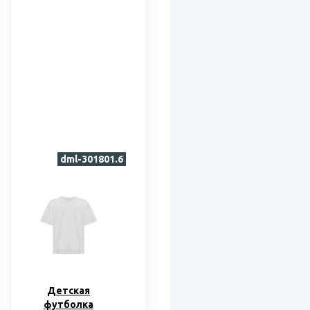
dml-301801.6
Детская
футболка