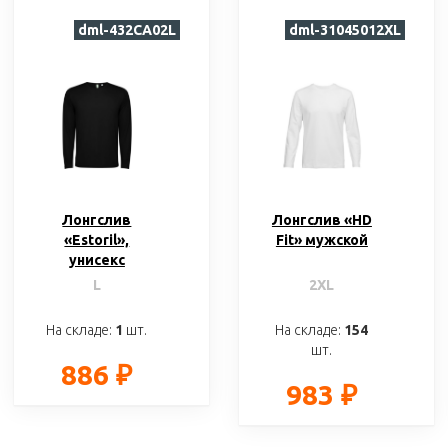
dml-432CA02L
dml-31045012XL
Лонгслив
Лонгслив «HD
«Estoril»,
Fit» мужской
унисекс
L
2XL
На складе:
1
шт.
На складе:
154
шт.
886 ₽
983 ₽