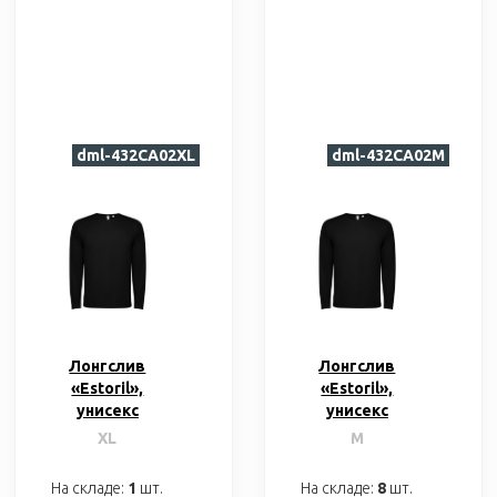
dml-432CA02XL
dml-432CA02M
Лонгслив
Лонгслив
«Estoril»,
«Estoril»,
унисекс
унисекс
XL
M
На складе:
1
шт.
На складе:
8
шт.