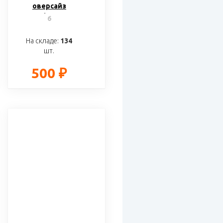
оверсайз
«Liyon»
6
На складе:
134
шт.
500 ₽