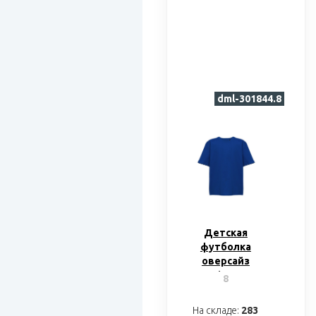
dml-301844.8
Детская
футболка
оверсайз
«Liyon»
8
На складе:
283