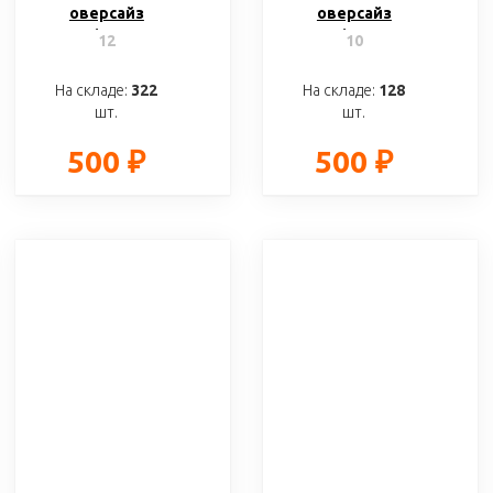
оверсайз
оверсайз
«Liyon»
«Liyon»
12
10
На складе:
322
На складе:
128
шт.
шт.
500 ₽
500 ₽