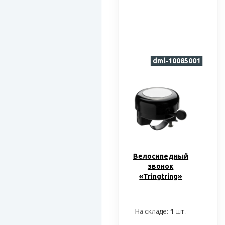
dml-10085001
Велосипедный
звонок
«Tringtring»
На складе:
1
шт.