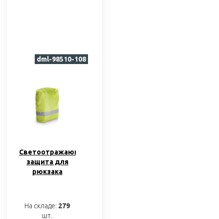
dml-98510-108
Светоотражающая
защита для
рюкзака
«ILLUSION»
На складе:
279
шт.