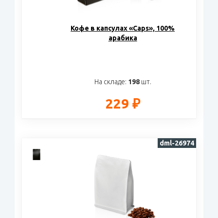
Кофе в капсулах «Caps», 100%
арабика
На складе:
198
шт.
229 ₽
dml-26974