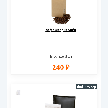
Кофе «Зерновой»
На складе:
5
шт.
240 ₽
dml-26972p