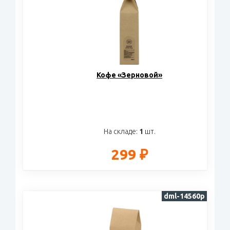
Кофе «Зерновой»
На складе:
1
шт.
299 ₽
dml-14560p