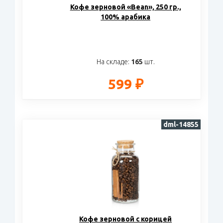
Кофе зерновой «Bean», 250 гр.,
100% арабика
На складе:
165
шт.
599 ₽
dml-14855
Кофе зерновой с корицей