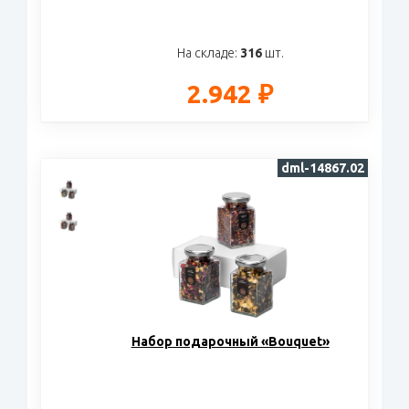
На складе:
316
шт.
2.942 ₽
dml-14867.02
Набор подарочный «Bouquet»