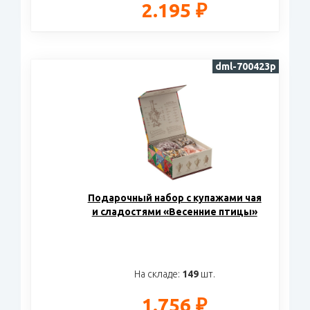
2.195 ₽
dml-700423p
Подарочный набор c купажами чая
и сладостями «Весенние птицы»
На складе:
149
шт.
1.756 ₽