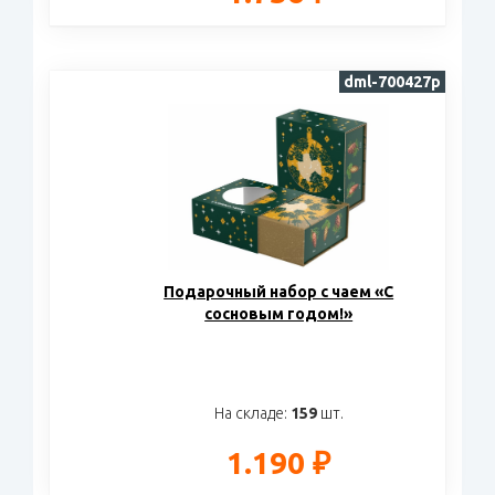
dml-700427p
Подарочный набор c чаем «С
сосновым годом!»
На складе:
159
шт.
1.190 ₽