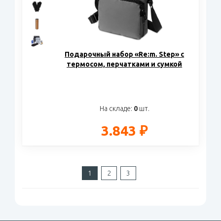
Подарочный набор «Re:m. Step» с
термосом, перчатками и сумкой
На складе:
0
шт.
3.843 ₽
1
2
3