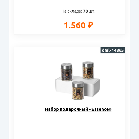
На складе:
70
шт.
1.560 ₽
dml-14865
Набор подарочный «Essence»