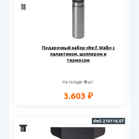
Подарочный набор «Re:f. Walk» с
палантином, шоппером и
термосом
На складе:
0
шт.
3.603 ₽
dml-210116.07