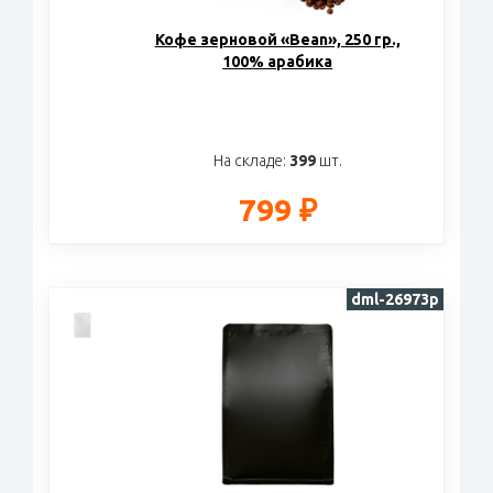
Кофе зерновой «Bean», 250 гр.,
100% арабика
На складе:
399
шт.
799 ₽
dml-26973p