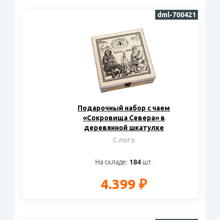
dml-700421
Подарочный набор c чаем
«Сокровища Севера» в
деревянной шкатулке
С лого
На складе:
184
шт.
4.399 ₽