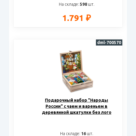
На складе:
598
шт.
1.791 ₽
dml-700570
Подарочный набор "Народы
России" с чаем и вареньем в
деревянной шкатулке без лого
На складе:
16
шт.