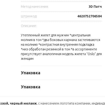
Метод нанесения:
3D Патч
Штрихкод:
4620752706584
Описание:
Утепленный жилет для мужчин *центральная
молния в тон *два боковых кармана застегиваются
на молнию *контрастная внутренняя подкладка
*низ обработан резинкой в тон *в ассортименте
присутствует аналогичная модель жилета "Oslo" для
женщин
Упаковка
Упаковка
жской, черный меланж
, с нанесением логотипа компании, индиви