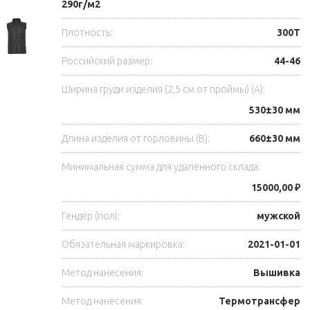
290г/м2
Плотность:
300T
Российский размер:
44-46
Ширина груди изделия (2,5 см от проймы) (A):
530±30 мм
Длина изделия от горловины (B):
660±30 мм
Минимальная сумма для удалённого склада:
15000,00 ₽
Гендер (пол):
мужской
Обязательная маркировка:
2021-01-01
Метод нанесения:
Вышивка
Метод нанесения:
Термотрансфер