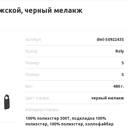
ужской, черный меланж
Артикул:
dml-5092243S
Бренд:
Roly
Размер:
S
Размер:
S
Вес:
480 г.
Цвет товара:
черный меланж
Материал товара:
100% полиэстер 300Т, подкладка 100%
полиэстер, 100% полиэстер, холлофайбер