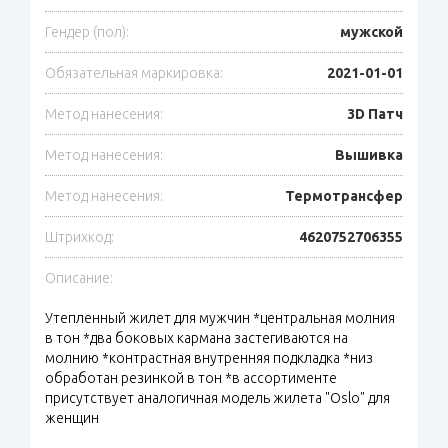
Гендер (пол):
мужской
Обязательная маркировка:
2021-01-01
Метод нанесения:
3D Патч
Метод нанесения:
Вышивка
Метод нанесения:
Термотрансфер
Штрихкод:
4620752706355
Описание:
Утепленный жилет для мужчин *центральная молния
в тон *два боковых кармана застегиваются на
молнию *контрастная внутренняя подкладка *низ
обработан резинкой в тон *в ассортименте
присутствует аналогичная модель жилета "Oslo" для
женщин