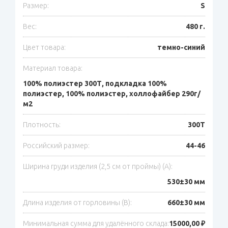
Размер:
S
Вес:
480 г.
Цвет товара:
темно-синий
Материал товара:
100% полиэстер 300Т, подкладка 100%
полиэстер, 100% полиэстер, холлофайбер 290г/
м2
Плотность:
300T
Российский размер:
44-46
Ширина груди изделия (2,5 см от проймы) (A):
530±30 мм
Длина изделия от горловины (B):
660±30 мм
Минимальная сумма для удалённого склада:
15000,00 ₽