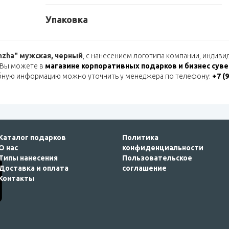
Упаковка
nzha" мужская, черный
, с нанесением логотипа компании, индив
 Вы можете в
магазине корпоративных подарков и бизнес сув
бную информацию можно уточнить у менеджера по телефону:
+7 (
Каталог подарков
Политика
О нас
конфиденциальности
Типы нанесения
Пользовательское
Доставка и оплата
соглашение
Контакты