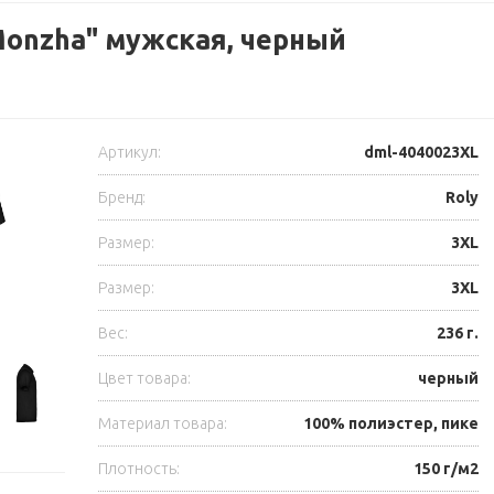
Monzha" мужская, черный
Артикул:
dml-4040023XL
Бренд:
Roly
Размер:
3XL
Размер:
3XL
Вес:
236 г.
Цвет товара:
черный
Материал товара:
100% полиэстер, пике
Плотность:
150 г/м2