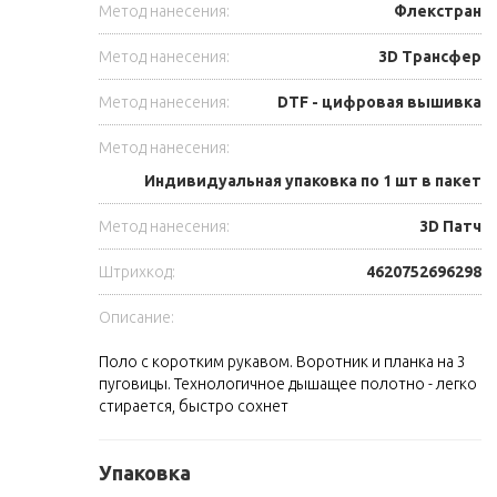
Метод нанесения:
Флекстран
Метод нанесения:
3D Трансфер
Метод нанесения:
DTF - цифровая вышивка
Метод нанесения:
Индивидуальная упаковка по 1 шт в пакет
Метод нанесения:
3D Патч
Штрихкод:
4620752696298
Описание:
Поло с коротким рукавом. Воротник и планка на 3
пуговицы. Технологичное дышащее полотно - легко
стирается, быстро сохнет
Упаковка