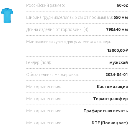
Российский размер:
60-62
Ширина груди изделия (2,5 см от проймы) (A):
650 мм
Длина изделия от горловины (B):
790±40 мм
Минимальная сумма для удалённого склада:
15000,00 ₽
Гендер (пол):
мужской
Обязательная маркировка:
2024-04-01
Метод нанесения:
Кастомизация
Метод нанесения:
Термотрансфер
Метод нанесения:
Трафаретная печать
Метод нанесения:
DTF (Полноцвет)