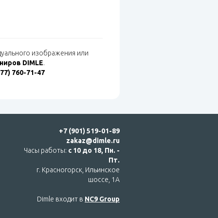
идуального изображения или
ениров DIMLE
.
977) 760-71-47
+7 (901) 519-01-89
zakaz@dimle.ru
Часы работы:
с 10 до 18, Пн. -
Пт.
г. Красногорск, Ильинское
шоссе, 1А
Dimle входит в
NC9 Group