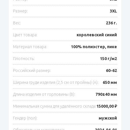
Размер:
3XL
Вес:
236 г.
Цвет товара:
королевский синий
Материал товара:
100% полиэстер, пике
Плотность:
150 г/м2
Российский размер:
60-62
Ширина груди изделия (2,5 см от проймы) (A):
650 мм
Длина изделия от горловины (B):
790±40 мм
Минимальная сумма для удалённого склада:
15000,00 ₽
Гендер (пол):
мужской
Обязательная маркировка:
2024-04-01