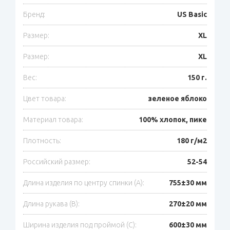
Бренд:
US Basic
Размер:
XL
Размер:
XL
Вес:
150 г.
Цвет товара:
зеленое яблоко
Материал товара:
100% хлопок, пике
Плотность:
180 г/м2
Российский размер:
52-54
Длина изделия по центру спинки (A):
755±30 мм
Длина рукава (B):
270±20 мм
Ширина изделия под проймой (С):
600±30 мм