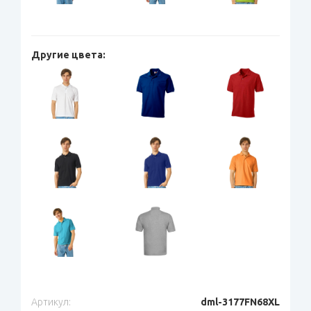
Другие цвета:
Артикул:
dml-3177FN68XL