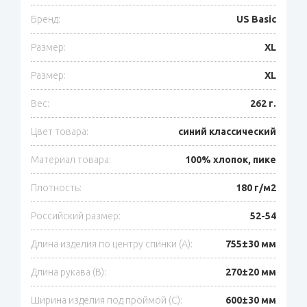
Бренд:
US Basic
Размер:
XL
Размер:
XL
Вес:
262 г.
Цвет товара:
синий классический
Материал товара:
100% хлопок, пике
Плотность:
180 г/м2
Российский размер:
52-54
Длина изделия по центру спинки (A):
755±30 мм
Длина рукава (B):
270±20 мм
Ширина изделия под проймой (С):
600±30 мм