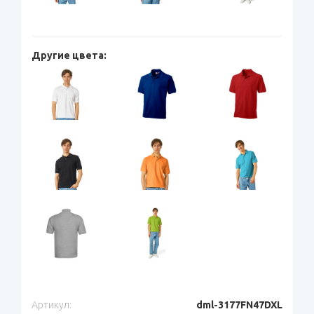
Другие цвета:
Артикул:
dml-3177FN47DXL