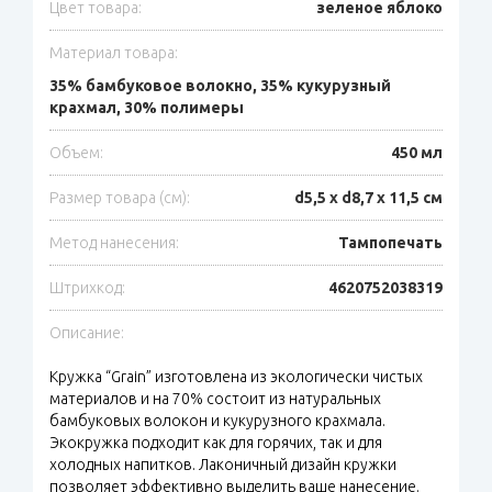
Цвет товара:
зеленое яблоко
Материал товара:
35% бамбуковое волокно, 35% кукурузный
крахмал, 30% полимеры
Объем:
450 мл
Размер товара (см):
d5,5 х d8,7 х 11,5 см
Метод нанесения:
Тампопечать
Штрихкод:
4620752038319
Описание:
Кружка “Grain” изготовлена из экологически чистых
материалов и на 70% состоит из натуральных
бамбуковых волокон и кукурузного крахмала.
Экокружка подходит как для горячих, так и для
холодных напитков. Лаконичный дизайн кружки
позволяет эффективно выделить ваше нанесение.