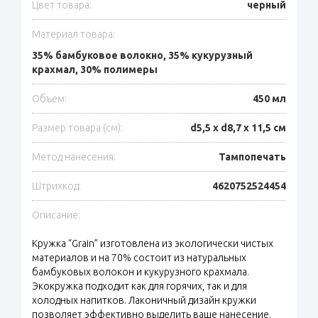
Цвет товара:
черный
Материал товара:
35% бамбуковое волокно, 35% кукурузный
крахмал, 30% полимеры
Объем:
450 мл
Размер товара (см):
d5,5 х d8,7 х 11,5 см
Метод нанесения:
Тампопечать
Штрихкод:
4620752524454
Описание:
Кружка “Grain” изготовлена из экологически чистых
материалов и на 70% состоит из натуральных
бамбуковых волокон и кукурузного крахмала.
Экокружка подходит как для горячих, так и для
холодных напитков. Лаконичный дизайн кружки
позволяет эффективно выделить ваше нанесение.