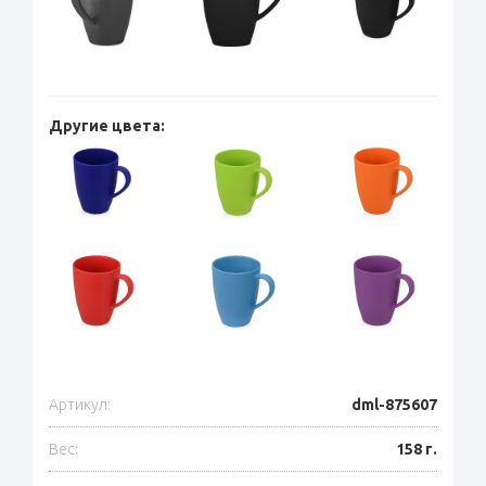
Другие цвета:
Артикул:
dml-875607
Вес:
158 г.