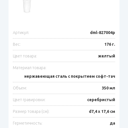
Артикул:
dml-827004p
Вес:
176 г.
Цвет товара:
желтый
Материал товара:
нержавеющая сталь с покрытием софт-тач
Объем:
350 мл
Цвет гравировки:
серебристый
Размер товара (см):
d7,4 х 17,6 см
Герметичность:
да