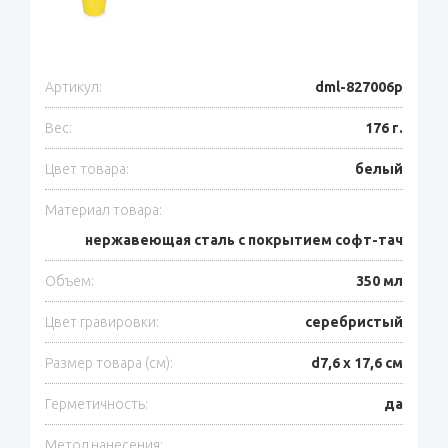
Артикул:
dml-827006p
Вес:
176 г.
Цвет товара:
белый
Материал товара:
нержавеющая сталь с покрытием софт-тач
Объем:
350 мл
Цвет гравировки:
серебристый
Размер товара (см):
d7,6 х 17,6 см
Герметичность:
да
Метод нанесения: