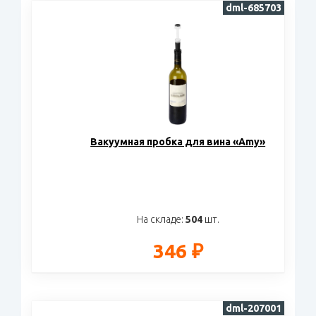
dml-685703
Вакуумная пробка для вина «Amy»
На складе:
504
шт.
346 ₽
dml-207001