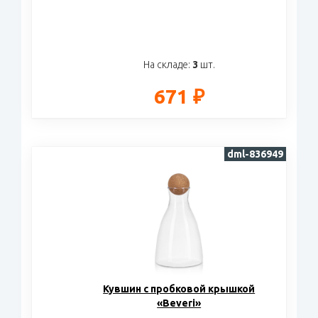
На складе:
3
шт.
671 ₽
dml-836949
Кувшин с пробковой крышкой
«Beveri»