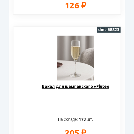
126 ₽
dml-68823
Бокал для шампанского «Flute»
На складе:
173
шт.
205 ₽