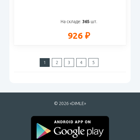
На складе:
365
шт.
926 ₽
1
2
3
4
5
© 2026 «DIMLE»