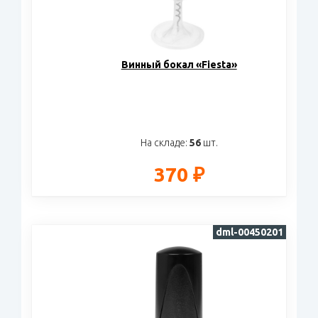
Винный бокал «Fiesta»
На складе:
56
шт.
370 ₽
dml-00450201