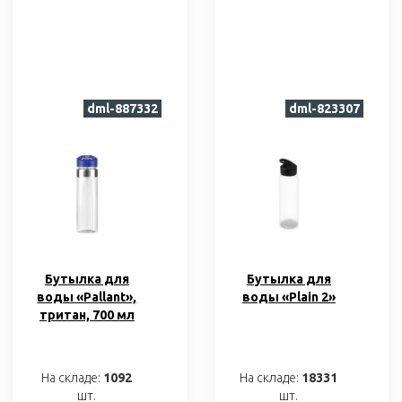
dml-887332
dml-823307
Бутылка для
Бутылка для
воды «Pallant»,
воды «Plain 2»
тритан, 700 мл
На складе:
1092
На складе:
18331
шт.
шт.