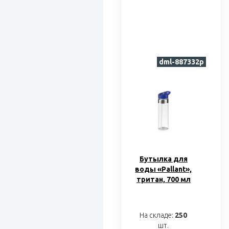
dml-887332p
Бутылка для
воды «Pallant»,
тритан, 700 мл
На складе:
250
шт.