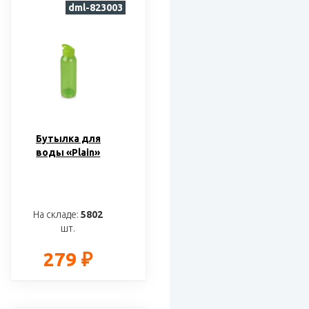
dml-823003
Бутылка для
воды «Plain»
На складе:
5802
шт.
279 ₽