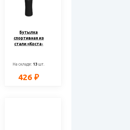
Бутылка
спортивная из
стали «Коста-
Рика», 600 мл
На складе:
13
шт.
426 ₽