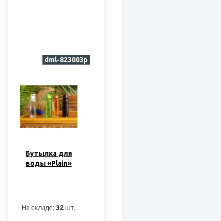
dml-823003p
Бутылка для
воды «Plain»
На складе:
32
шт.