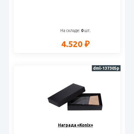
На складе:
0
шт.
4.520 ₽
dml-137305p
Награда «Konix»