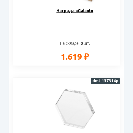
Награда «Galant»
На складе:
0
шт.
1.619 ₽
dml-137314p