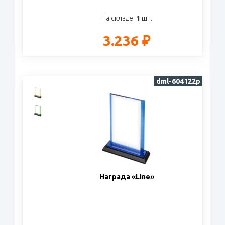
На складе:
1
шт.
3.236 ₽
dml-604122p
Награда «Line»