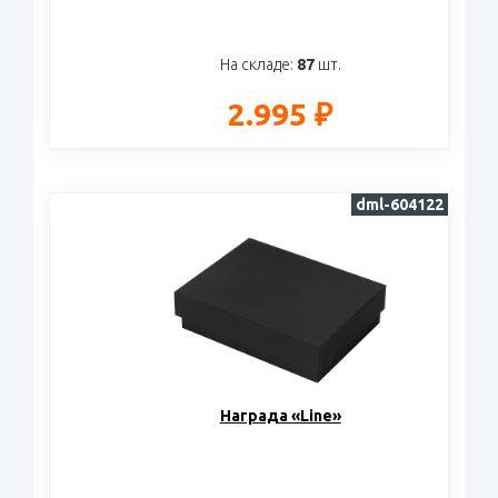
На складе:
87
шт.
2.995 ₽
dml-604122
Награда «Line»