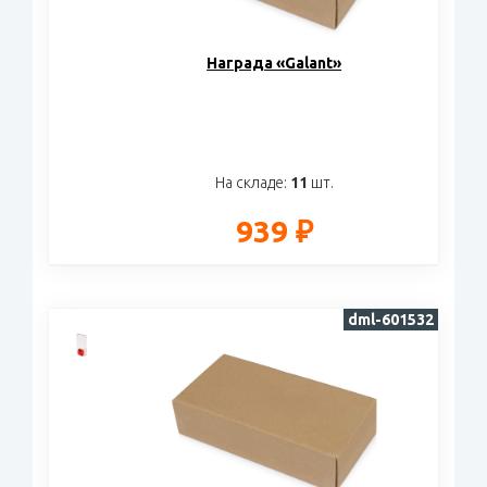
Награда «Galant»
На складе:
11
шт.
939 ₽
dml-601532