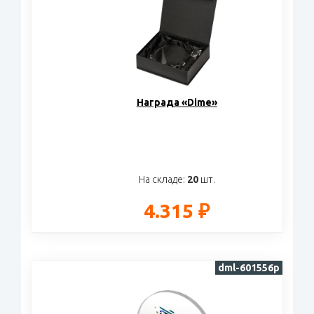
Награда «Dime»
На складе:
20
шт.
4.315 ₽
dml-601556p