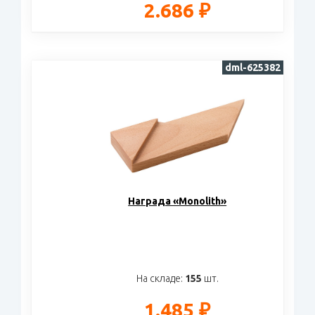
2.686 ₽
dml-625382
Награда «Monolith»
На складе:
155
шт.
1.485 ₽