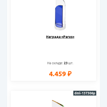
Награда «Parus»
На складе:
23
шт.
4.459 ₽
dml-137306p