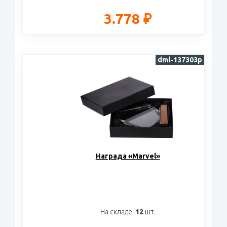
3.778 ₽
dml-137303p
Награда «Marvel»
На складе:
12
шт.