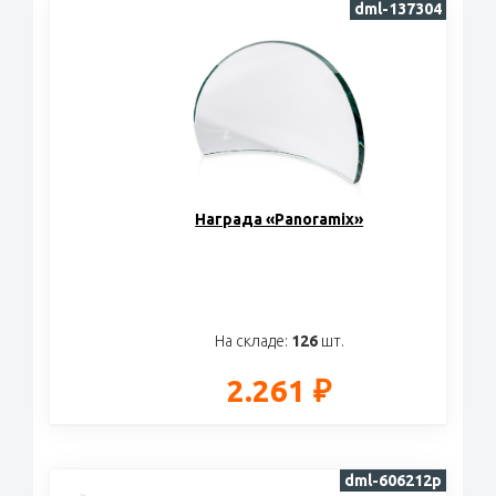
dml-137304
Награда «Panoramix»
На складе:
126
шт.
2.261 ₽
dml-606212p