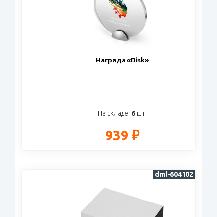
Награда «Disk»
На складе:
6
шт.
939 ₽
dml-604102