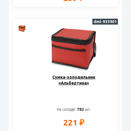
dml-933901
Сумка-холодильник
«Альбертина»
На складе:
782
шт.
221 ₽