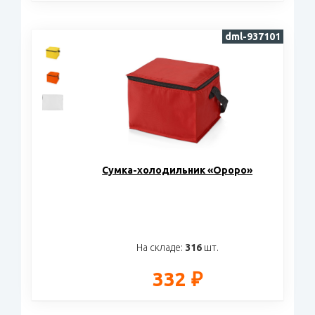
dml-937101
Сумка-холодильник «Ороро»
На складе:
316
шт.
332 ₽