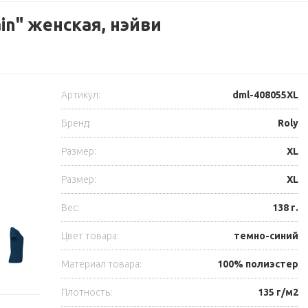
in" женская, нэйви
Артикул:
dml-408055XL
Бренд:
Roly
Размер:
XL
Размер:
XL
Вес:
138 г.
Цвет товара:
темно-синий
Материал товара:
100% полиэстер
Плотность:
135 г/м2