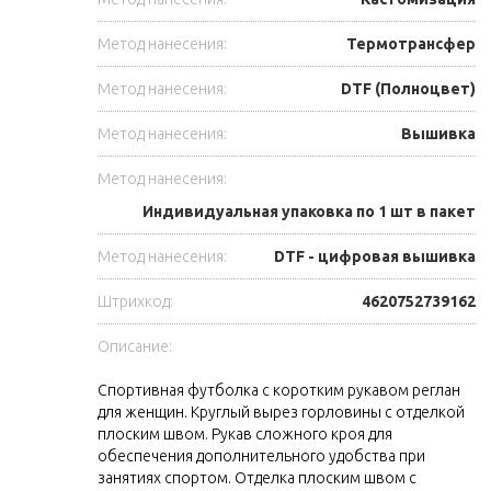
Метод нанесения:
Термотрансфер
Метод нанесения:
DTF (Полноцвет)
Метод нанесения:
Вышивка
Метод нанесения:
Индивидуальная упаковка по 1 шт в пакет
Метод нанесения:
DTF - цифровая вышивка
Штрихкод:
4620752739162
Описание:
Спортивная футболка с коротким рукавом реглан
для женщин. Круглый вырез горловины с отделкой
плоским швом. Рукав сложного кроя для
обеспечения дополнительного удобства при
занятиях спортом. Отделка плоским швом с