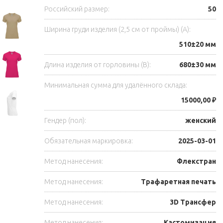
Российский размер:
50
Ширина груди изделия (2,5 см от проймы) (A):
510±20 мм
Длина изделия от горловины (B):
680±30 мм
Минимальная сумма для удалённого склада:
15000,00 ₽
Гендер (пол):
женский
Обязательная маркировка:
2025-03-01
Метод нанесения:
Флекстран
Метод нанесения:
Трафаретная печать
Метод нанесения:
3D Трансфер
Метод нанесения:
Кастомизация