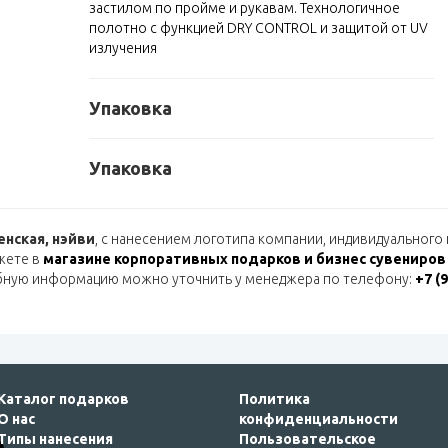
застилом по пройме и рукавам. Технологичное
полотно с функцией DRY CONTROL и защитой от UV
излучения
Упаковка
Упаковка
енская, нэйви
, с нанесением логотипа компании, индивидуального
жете в
магазине корпоративных подарков и бизнес сувениров
бную информацию можно уточнить у менеджера по телефону:
+7 (
Каталог подарков
Политика
О нас
конфиденциальности
Типы нанесения
Пользовательское