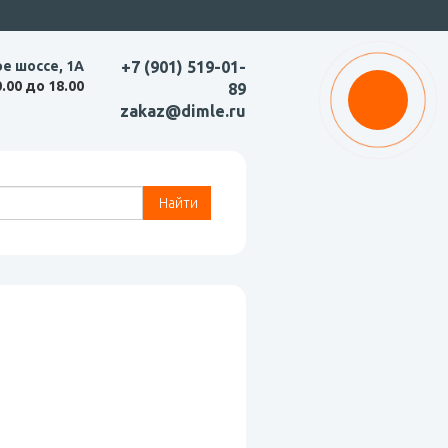
ое шоссе, 1А
+7 (901) 519-01-
0.00 до 18.00
89
zakaz@dimle.ru
Найти