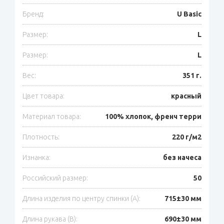
Бренд:
U Basic
Размер:
L
Размер:
L
Вес:
351 г.
Цвет товара:
красный
Материал товара:
100% хлопок, френч терри
Плотность:
220 г/м2
Изнанка:
без начеса
Российский размер:
50
Длина изделия по центру спинки (A):
715±30 мм
Длина рукава (B):
690±30 мм