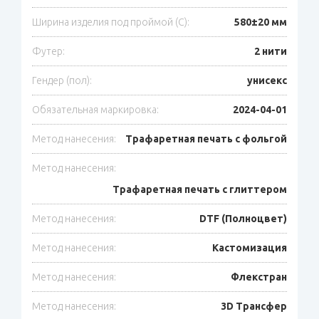
Ширина изделия под проймой (С):
580±20 мм
Футер:
2 нити
Гендер (пол):
унисекс
Обязательная маркировка:
2024-04-01
Метод нанесения:
Трафаретная печать с фольгой
Метод нанесения:
Трафаретная печать с глиттером
Метод нанесения:
DTF (Полноцвет)
Метод нанесения:
Кастомизация
Метод нанесения:
Флекстран
Метод нанесения:
3D Трансфер