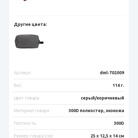
Другие цвета:
Артикул:
dml-702009
Вес:
114 г.
Цвет товара:
серый/коричневый
Материал товара:
300D полиэстер, экокожа
Плотность:
300D
Размер товара (см):
25 х 12,5 х 14 см