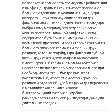
позволяет использовать эту модель с рейлами или
в шкафу. Центральная секция имеет прозрачное
большое отделение на молнии из ПВХ, внутри
которого — три фиксирующих резинки для
флаконов или иных принадлежностей. Благодаря
выбранному материалу это отделение легко
можно протереть влажной салфеткой, если
содержимое бутылочки с шампунем или иной
косметикой протекло. Вторая створка состоит из
большого плоского кармана на молнии, двух
резинок, которые подойдут для фиксации зубной
щетки, двух узких и двух квадратных карманов.
Имеет наружный карман на молнии. Материал
несессера позволяет легко споласкивать его при
необходимости, ткань быстро высыхает. -
вместительный, имеет множество карманов,
резинок и отделений - удобная ручка для переноски
и металлическая вешалка-ключок -
быстросохнущий материал - удобно
раскладывается на три секции, подходит даже для
длительных поездок