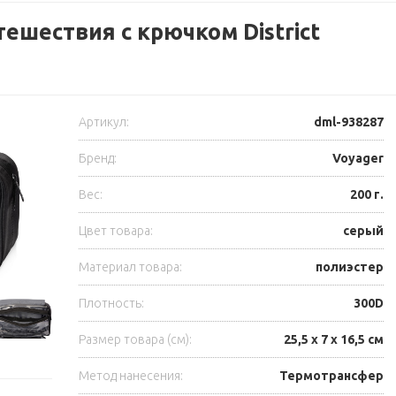
тешествия с крючком District
Артикул:
dml-938287
Бренд:
Voyager
Вес:
200 г.
Цвет товара:
серый
Материал товара:
полиэстер
Плотность:
300D
Размер товара (см):
25,5 x 7 x 16,5 см
Метод нанесения:
Термотрансфер