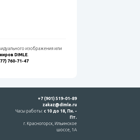
ивидуального изображения или
ениров DIMLE
.
977) 760-71-47
+7 (901) 519-01-89
zakaz@dimle.ru
Часы работы:
с 10 до 18, Пн. -
Пт.
г. Красногорск, Ильинское
шоссе, 1А