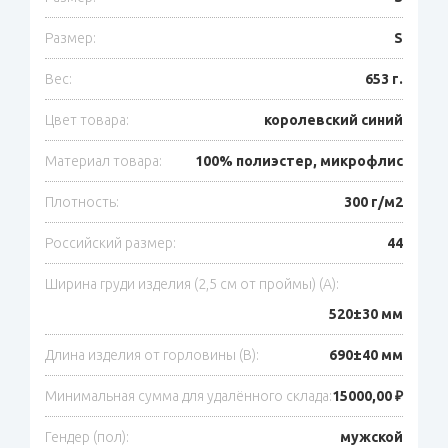
Размер:
S
Вес:
653 г.
Цвет товара:
королевский синий
Материал товара:
100% полиэстер, микрофлис
Плотность:
300 г/м2
Российский размер:
44
Ширина груди изделия (2,5 см от проймы) (A):
520±30 мм
Длина изделия от горловины (B):
690±40 мм
Минимальная сумма для удалённого склада:
15000,00 ₽
Гендер (пол):
мужской