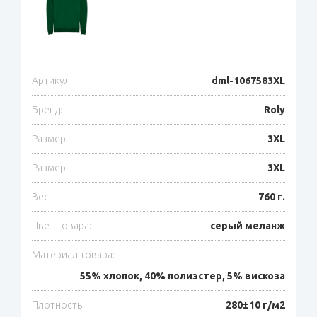
Артикул:
dml-1067583XL
Бренд:
Roly
Размер:
3XL
Размер:
3XL
Вес:
760 г.
Цвет товара:
серый меланж
Материал товара:
55% хлопок, 40% полиэстер, 5% вискоза
Плотность:
280±10 г/м2