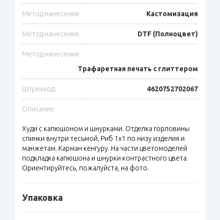
Метод нанесения:
Кастомизация
Метод нанесения:
DTF (Полноцвет)
Метод нанесения:
Трафаретная печать с глиттером
Штрихкод:
4620752702067
Описание:
Худи с капюшоном и шнурками. Отделка горловины
спинки внутри тесьмой, Риб 1х1 по низу изделия и
манжетам. Карман кенгуру. На части цветомоделей
подкладка капюшона и шнурки контрастного цвета.
Ориентируйтесь, пожалуйста, на фото.
Упаковка