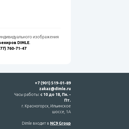
, индивидуального изображения
вениров DIMLE
.
977) 760-71-47
+7 (901) 519-01-89
zakaz@dimle.ru
Часы работы:
с 10 до 18, Пн. -
Пт.
г. Красногорск, Ильинское
шоссе, 1А
Dimle входит в
NC9 Group