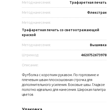
Метод нанесения:
Трафаретная печать
Метод нанесения:
Флекстран
Метод нанесения:
Трафаретная печать со светоотражающей
краской
Метод нанесения:
Вышивка
Штрихкод:
4620752673978
Описание:
Футболка с коротким рукавом. По горловине и
плечевым швам плоскошовная строчка для
дополнительного усиления. Боковые швы. Гладкое
полотно идеально для нанесения. Широкая палитра
цветов
Упаковка