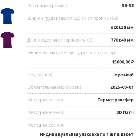
Российский размер:
56-58
Ширина груди изделия (2,5 см от проймы) (A):
620±30 мм
Длина изделия от горловины (B):
770±40 мм
Минимальная сумма для удалённого склада:
15000,00 ₽
Гендер (пол):
мужской
Обязательная маркировка:
2025-03-01
Метод нанесения:
Термотрансфер
Метод нанесения:
3D Патч
Метод нанесения:
Индивидуальная упаковка по 1 шт в пакет