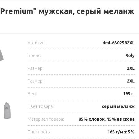
 Premium" мужская, серый меланж
Артикул:
dml-6502582XL
Бренд:
Roly
Размер:
2XL
Размер:
2XL
Вес:
195 г.
Цвет товара:
серый меланж
Материал товара:
85% хлопок, 15% вискоза
Плотность:
165 г/м ± 5%