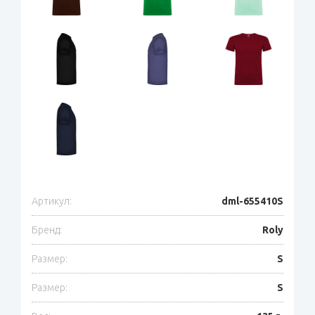
Артикул:
dml-655410S
Бренд:
Roly
Размер:
S
Размер:
S