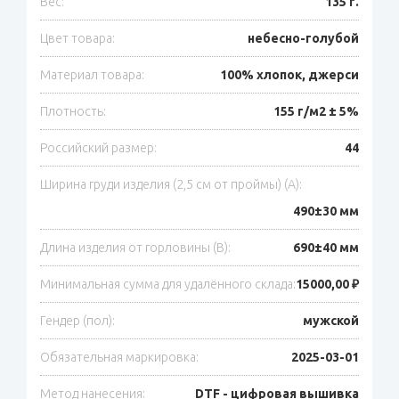
Вес:
135 г.
Цвет товара:
небесно-голубой
Материал товара:
100% хлопок, джерси
Плотность:
155 г/м2 ± 5%
Российский размер:
44
Ширина груди изделия (2,5 см от проймы) (A):
490±30 мм
Длина изделия от горловины (B):
690±40 мм
Минимальная сумма для удалённого склада:
15000,00 ₽
Гендер (пол):
мужской
Обязательная маркировка:
2025-03-01
Метод нанесения:
DTF - цифровая вышивка