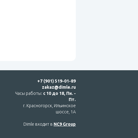
+7 (901) 519-01-89
zakaz@dimle.ru
Часы работы:
с 10 до 18, Пн. -
Пт.
г. Красногорск, Ильинское
шоссе, 1А
Dimle входит в
NC9 Group