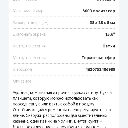
Материал товара:
300D полиэстер
Размер товара (см):
38 х 28 х 8 см
Диагональ экрана:
15,6"
Метод нанесения:
Патчи
Метод нанесения:
Термотрансфер
Штрихкод:
4620752406989
Описание:
Удобная, компактная и прочная сумка для ноутбука и
планшета, которую можно использовать как
повседневную или взять с собой в поездку.
Отстёгивающийся ремень на плечо регулируется по
длине. Снаружи расположены два вместительных
кармана, один из них на молнии. Внутри сумки –
большое отделение для ноутбука с карманом для