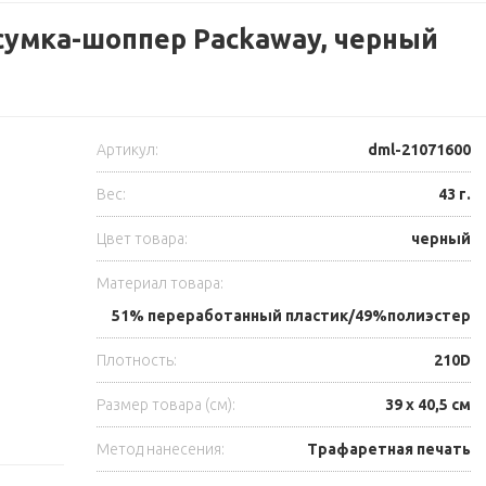
сумка-шоппер Packaway, черный
Артикул:
dml-21071600
Вес:
43 г.
Цвет товара:
черный
Материал товара:
51% переработанный пластик/49%полиэстер
Плотность:
210D
Размер товара (см):
39 х 40,5 см
Метод нанесения:
Трафаретная печать