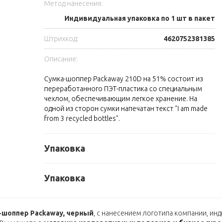
Метод нанесения:
Индивидуальная упаковка по 1 шт в пакет
Штрихкод:
4620752381385
Описание:
Сумка-шоппер Packaway 210D на 51% состоит из
переработанного ПЭТ-пластика со специальным
чехлом, обеспечивающим легкое хранение. На
одной из сторон сумки напечатан текст "I am made
from 3 recycled bottles".
Упаковка
Упаковка
-шоппер Packaway, черный
, с нанесением логотипа компании, и