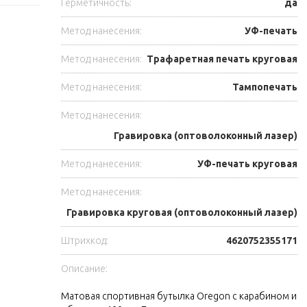
Герметичность:
да
Метод нанесения:
УФ-печать
Метод нанесения:
Трафаретная печать круговая
Метод нанесения:
Тампопечать
Метод нанесения:
Гравировка (оптоволоконный лазер)
Метод нанесения:
УФ-печать круговая
Метод нанесения:
Гравировка круговая (оптоволоконный лазер)
Штрихкод:
4620752355171
Описание:
Матовая спортивная бутылка Oregon с карабином и