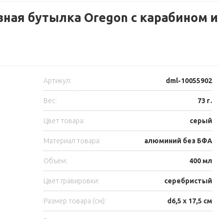
ная бутылка Oregon с карабином и
Артикул:
dml-10055902
Вес:
73 г.
Цвет товара:
серый
Материал товара:
алюминий без БФА
Объем:
400 мл
Цвет гравировки:
серебристый
Размер товара (см):
d6,5 х 17,5 см