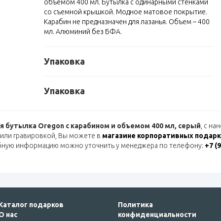
объемом 400 мл. Бутылка с одинарными стенками
со съемной крышкой. Модное матовое покрытие.
Карабин не предназначен для лазанья. Объем – 400
мл. Алюминий без БФА.
Упаковка
Упаковка
я бутылка Oregon с карабином и объемом 400 мл, серый
, с н
или гравировкой, Вы можете в
магазине корпоративных подарко
бную информацию можно уточнить у менеджера по телефону:
+7 (
Каталог подарков
Политика
О нас
конфиденциальности