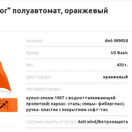
lor" полуавтомат, оранжевый
Артикул:
dml-989058
Бренд:
US Basic
Вес:
420 г.
Цвет товара:
оранжевый
Материал товара:
купол-эпонж 190T с водоотталкивающей
пропиткой; каркас- сталь; спицы- фибергласс;
ручка- пластик с покрытием софт-тач
Система защиты от ветра:
Anti wind/Ветрозащита