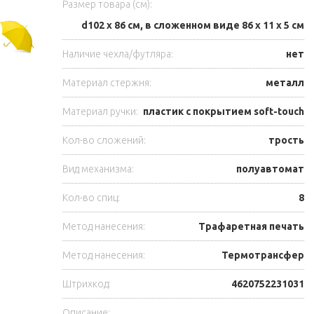
Размер товара (см):
d102 х 86 см, в сложенном виде 86 х 11 х 5 см
Наличие чехла/футляра:
нет
Материал стержня:
металл
Материал ручки:
пластик с покрытием soft-touch
Кол-во сложений:
трость
Вид механизма:
полуавтомат
Кол-во спиц:
8
Метод нанесения:
Трафаретная печать
Метод нанесения:
Термотрансфер
Штрихкод:
4620752231031
Описание: