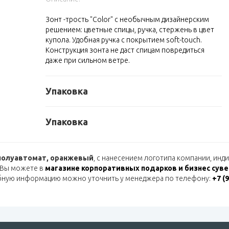
Зонт -трость "Color" с необычным дизайнерским
решением: цветные спицы, ручка, стержень в цвет
купола. Удобная ручка с покрытием soft-touch.
Конструкция зонта не даст спицам повредиться
даже при сильном ветре.
Упаковка
Упаковка
 полуавтомат, оранжевый
, с нанесением логотипа компании, ин
 Вы можете в
магазине корпоративных подарков и бизнес сув
бную информацию можно уточнить у менеджера по телефону:
+7 (