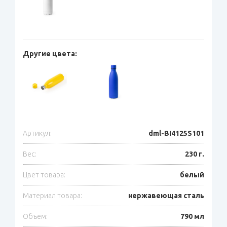
Другие цвета:
Артикул:
dml-BI4125S101
Вес:
230 г.
Цвет товара:
белый
Материал товара:
нержавеющая cталь
Объем:
790 мл