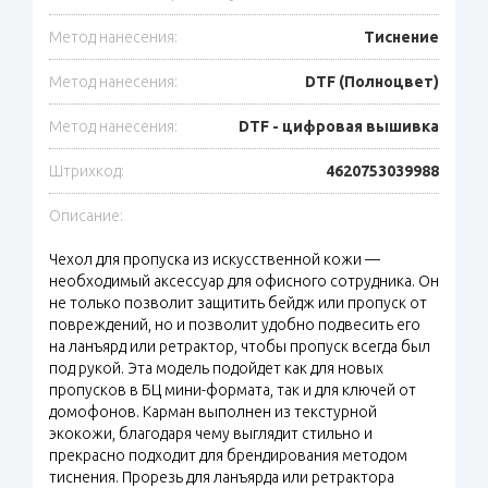
Метод нанесения:
Тиснение
Метод нанесения:
DTF (Полноцвет)
Метод нанесения:
DTF - цифровая вышивка
Штрихкод:
4620753039988
Описание:
Чехол для пропуска из искусственной кожи —
необходимый аксессуар для офисного сотрудника. Он
не только позволит защитить бейдж или пропуск от
повреждений, но и позволит удобно подвесить его
на ланъярд или ретрактор, чтобы пропуск всегда был
под рукой. Эта модель подойдет как для новых
пропусков в БЦ мини-формата, так и для ключей от
домофонов. Карман выполнен из текстурной
экокожи, благодаря чему выглядит стильно и
прекрасно подходит для брендирования методом
тиснения. Прорезь для ланъярда или ретрактора