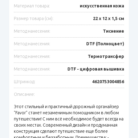
Материал товара:
искусственная кожа
Размер товара (см):
22 х 12 х 1,5 см
Метод нанесения:
Тиснение
Метод нанесения:
DTF (Полноцвет)
Метод нанесения:
Термотрансфер
Метод нанесения:
DTF - цифровая вышивка
Штрихкод:
4620753004856
Описание:
Этот стильный и практичный дорожный органайзер
"Favor" станет незаменимым помощником в любом
путешествии! С ним всё необходимое будет всегда на
своих местах. Современный дизайн и продуманная
конструкция сделают путешествие еще более
комфортным и беззаботным. Преимущества: -