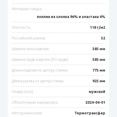
Материал товара:
поплин из хлопка 96% и эластана 4%
Плотность:
118 г/м2
Российский размер:
52
Ширина низа изделия:
585 мм
Ширина груди изделия (ПО груди):
585 мм
Длина изделия по центру спинки:
775 мм
Длина рукава от центра спины:
925 мм
Гендер (пол):
мужской
Обязательная маркировка:
2024-04-01
Метод нанесения:
Термотрансфер