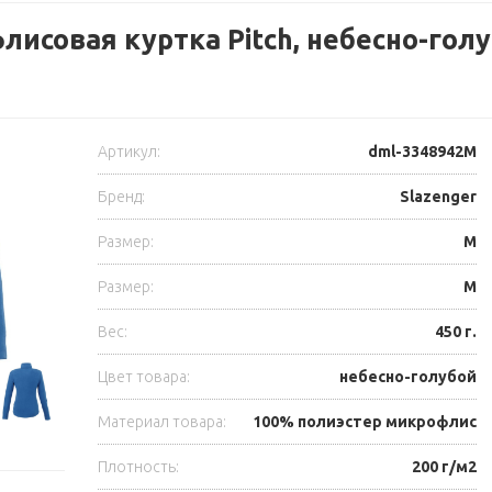
исовая куртка Pitch, небесно-гол
Артикул:
dml-3348942M
Бренд:
Slazenger
Размер:
M
Размер:
M
Вес:
450 г.
Цвет товара:
небесно-голубой
Материал товара:
100% полиэстер микрофлис
Плотность:
200 г/м2