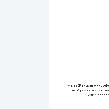
Купить
Женская микрофли
изображения или грав
Более подро