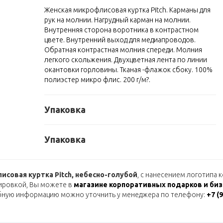
Женская микрофлисовая куртка Pitch. Карманы для
рук на молнии. Нагрудный карман на молнии.
Внутренняя сторона воротника в контрастном
цвете. Внутренний выход для медиапроводов.
Обратная контрастная молния спереди. Молния
легкого скольжения. Двухцветная лента по линии
окантовки горловины. Тканая -флажок сбоку. 100%
полиэстер микро флис. 200 г/м?.
Упаковка
Упаковка
совая куртка Pitch, небесно-голубой
, с нанесением логотипа 
ировкой, Вы можете в
магазине корпоративных подарков и биз
бную информацию можно уточнить у менеджера по телефону:
+7 (