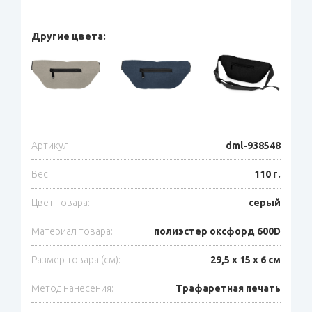
Другие цвета:
Артикул:
dml-938548
Вес:
110 г.
Цвет товара:
серый
Материал товара:
полиэстер оксфорд 600D
Размер товара (см):
29,5 х 15 х 6 см
Метод нанесения:
Трафаретная печать