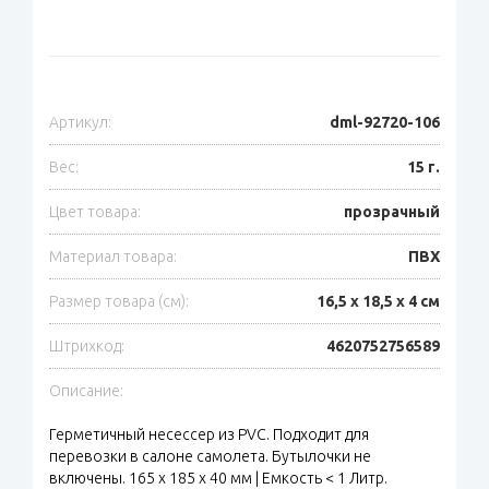
Артикул:
dml-92720-106
Вес:
15 г.
Цвет товара:
прозрачный
Материал товара:
ПВХ
Размер товара (см):
16,5 х 18,5 х 4 см
Штрихкод:
4620752756589
Описание:
Герметичный несессер из PVC. Подходит для
перевозки в салоне самолета. Бутылочки не
включены. 165 х 185 х 40 мм | Емкость < 1 Литр.