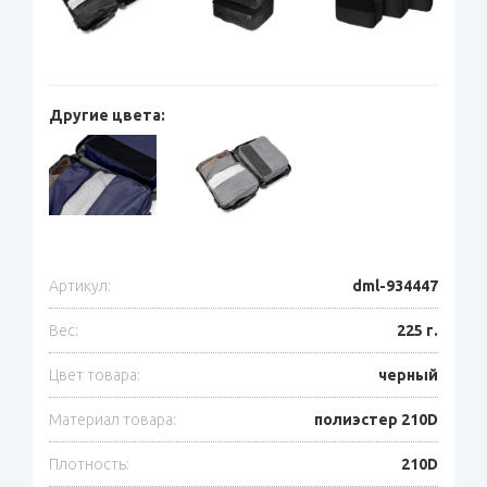
Другие цвета:
Артикул:
dml-934447
Вес:
225 г.
Цвет товара:
черный
Материал товара:
полиэстер 210D
Плотность:
210D