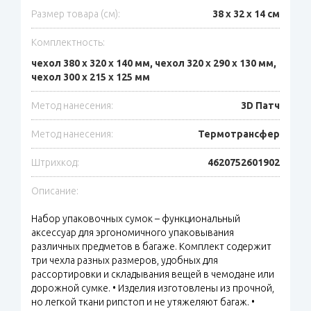
Размер товара (см):
38 х 32 х 14 см
Комплектность:
чехол 380 х 320 х 140 мм, чехол 320 х 290 х 130 мм,
чехол 300 х 215 х 125 мм
Метод нанесения:
3D Патч
Метод нанесения:
Термотрансфер
Штрихкод:
4620752601902
Описание:
Набор упаковочных сумок – функциональный
аксессуар для эргономичного упаковывания
различных предметов в багаже. Комплект содержит
три чехла разных размеров, удобных для
рассортировки и складывания вещей в чемодане или
дорожной сумке. • Изделия изготовлены из прочной,
но легкой ткани рипстоп и не утяжеляют багаж. •