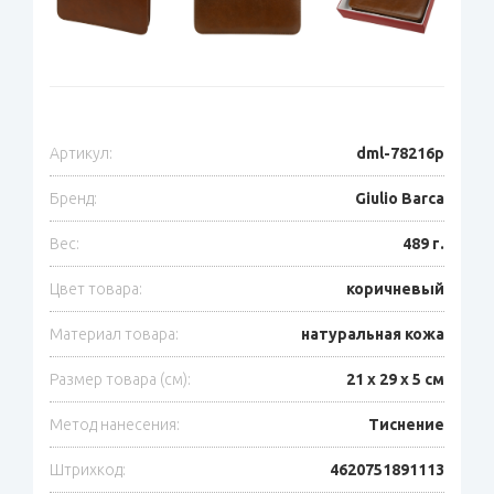
Артикул:
dml-78216р
Бренд:
Giulio Barсa
Вес:
489 г.
Цвет товара:
коричневый
Материал товара:
натуральная кожа
Размер товара (см):
21 х 29 х 5 см
Метод нанесения:
Тиснение
Штрихкод:
4620751891113