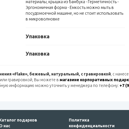
материалы, крышка из бамбука - Герметичность -
Эргономичная форма - Ёмкость можно мыть в
посудомоечной машине, но не стоит использовать
в микроволновке
Упаковка
Упаковка
нения «Flake», бежевый, натуральный, с гравировкой
, с нанес
или гравировкой, Вы можете в
магазине корпоративных подарко
бную информацию можно уточнить у менеджера по телефону:
+7 (
Каталог подарков
Политика
О нас
конфиденциальности