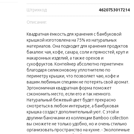
Штрихкод:
4620753017214
Описание:
Квадратная ёмкость для хранения с бамбуковой
крышкой изготовлена на 75% из натуральных
материалов. Она подходит для хранения продуктов
бакалеи: чая, кофе, сахара, соли и пряностей, круп и
макаронных изделий, а также орехов и
сухофруктов. Контейнер абсолютно герметичен
благодаря силиконовому уплотнителю по
периметру крышки, что позволяет чаю, кофе и
вашим любимым специям не потерять свой аромат.
Эргономичная квадратная форма поможет
сэкономить место, если его и так немного.
Натуральный бежевый цвет будет прекрасно
смотреться в любом интерьере, а бамбуковая
крышка создаст дополнительный уют. С этой и
другими баночками из коллекции Bamboo collection
вы сможете не только удобно, но и очень стильно
организовать пространство на кухне. - Экологичные