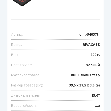
Артикул:
dml-94037tr
Бренд:
RIVACASE
Вес:
200 г.
Цвет товара:
черный
Материал товара:
RPET полиэстер
Размер товара (см):
39,5 х 27,5 х 3,5 см
Диагональ экрана:
15,6"
Водостойкость:
да