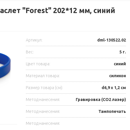
слет "Forest" 202*12 мм, синий
Артикул:
dml-130522.02
Вес:
5 г.
Цвет товара:
синий
Материал товара:
силикон
Размер товара (см):
d6,9 х 1,2 см
Метод нанесения:
Гравировка (CO2 лазер)
Метод нанесения:
Тампопечать
Метод нанесения: