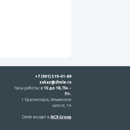
+7 (901) 519-01-89
zakaz@dimle.ru
Часы работы:
с 10 до 18, Пн. -
Пт.
г. Красногорск, Ильинское
шоссе, 1А
Dimle входит в
NC9 Group