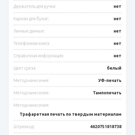
Держатель для ручки:
нет
Карман для бумаг:
нет
Личные данные:
нет
Телефонная книга:
нет
Справочная информация:
нет
Цвет среза:
белый
Метод нанесения:
УФ-печать
Метод нанесения:
Тампопечать
Метод нанесения:
Трафаретная печать по твердым материалам
Штрихкод:
4620751818738