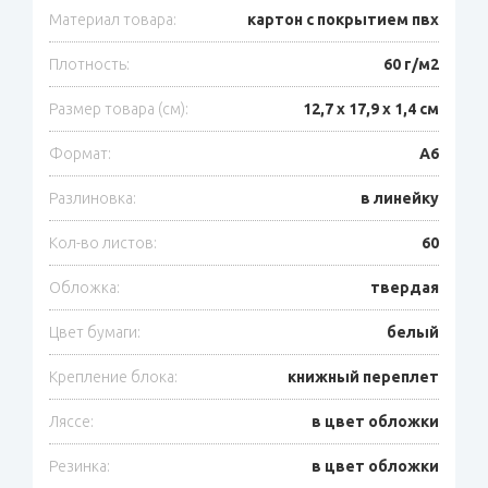
Материал товара:
картон с покрытием пвх
Плотность:
60 г/м2
Размер товара (см):
12,7 х 17,9 х 1,4 см
Формат:
A6
Разлиновка:
в линейку
Кол-во листов:
60
Обложка:
твердая
Цвет бумаги:
белый
Крепление блока:
книжный переплет
Ляссе:
в цвет обложки
Резинка:
в цвет обложки